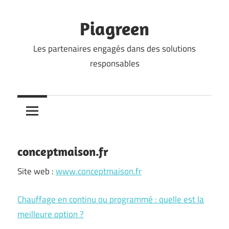
Skip
to
Piagreen
content
Les partenaires engagés dans des solutions
responsables
conceptmaison.fr
Site web :
www.conceptmaison.fr
Chauffage en continu ou programmé : quelle est la
meilleure option ?